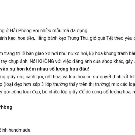
ng ở Hải Phòng với nhiều mẫu mã đa dạng.
nh kẹo, hoa tiền, lẵng bánh kẹo Trung Thu, giỏ quà Tết theo yêu 
rang trí lễ bàn giao xe hơi như nơ xe hơi, kệ hoa khung tranh bà
ự tay chụp ảnh. Nói KHÔNG với việc đăng ảnh của shop khác, gây 
 vào sự hơn kém nhau số lượng hoa đâu!
g giấy gói, cách gói, cốt hoa, và loại hoa có sự quyết định rất lớn
p (loại đẹp hơn sáp 3 lớp thường thấy trên thị trường) mix các lo
ấy gói cũng loại đẹp, bó nhiều lớp giấy để dù cùng số lượng hoa,
Phòng
Bình handmade.