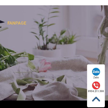
FANPAGE
Zalo
0934.211.300