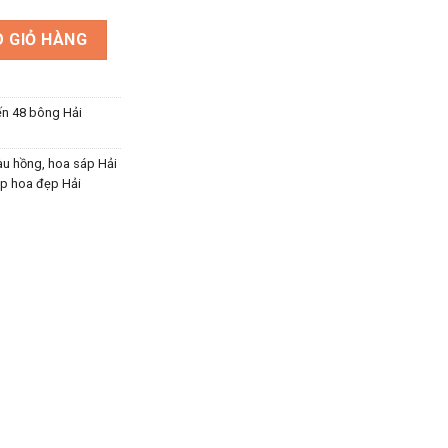
 số lượng
 GIỎ HÀNG
ến 48 bông Hải
àu hồng
,
hoa sáp Hải
p hoa đẹp Hải