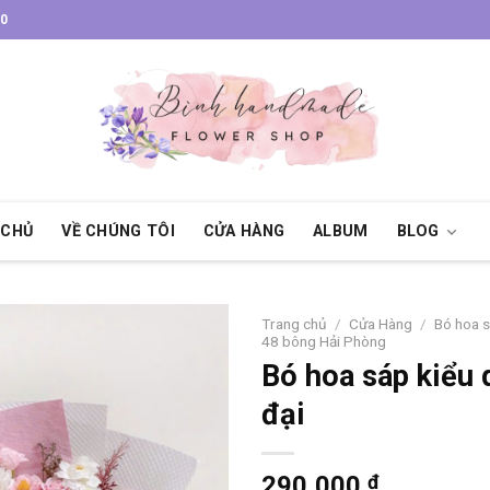
30
 CHỦ
VỀ CHÚNG TÔI
CỬA HÀNG
ALBUM
BLOG
Trang chủ
/
Cửa Hàng
/
Bó hoa 
48 bông Hải Phòng
Bó hoa sáp kiểu 
đại
290,000
₫