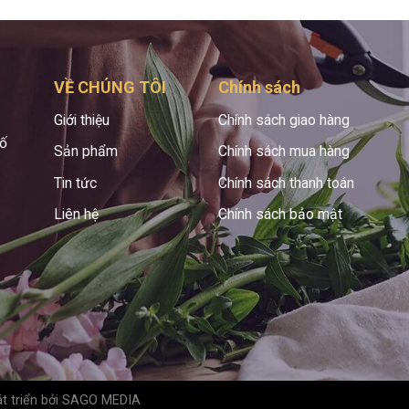
VỀ CHÚNG TÔI
Chính sách
Giới thiệu
Chính sách giao hàng
hố
Sản phẩm
Chính sách mua hàng
Tin tức
Chính sách thanh toán
Liên hệ
Chính sách bảo mật
t triển bởi
SAGO MEDIA