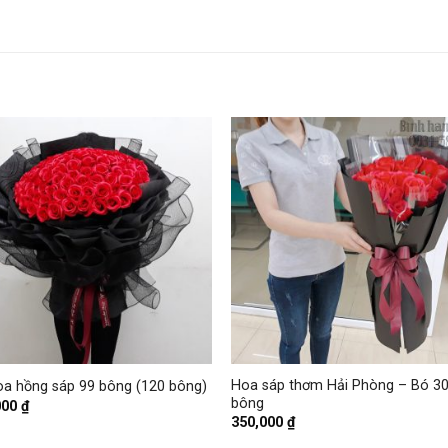
+
Hoa sáp thơm Hải Phòng – Bó 3
oa hồng sáp 99 bông (120 bông)
bông
000
₫
350,000
₫