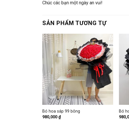
Chúc các bạn một ngày an vui!
SẢN PHẨM TƯƠNG TỰ
+
+
lớp mix hoa bi khô
Bó hoa sáp 99 bông
Bó h
980,000
₫
980,