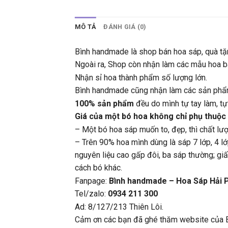
MÔ TẢ
ĐÁNH GIÁ (0)
Bình handmade là shop bán hoa sáp, quà tặ
Ngoài ra, Shop còn nhận làm các mẫu hoa bá
Nhận sỉ hoa thành phẩm số lượng lớn.
Bình handmade cũng nhận làm các sản phẩm t
100% sản phẩm
đều do mình tự tay làm, t
Giá của một bó hoa không chỉ phụ thuộc
– Một bó hoa sáp muốn to, đẹp, thì chất lượn
– Trên 90% hoa mình dùng là sáp 7 lớp, 4 lớ
nguyên liệu cao gấp đôi, ba sáp thường; gi
cách bó khác.
Fanpage:
Bình handmade – Hoa Sáp Hải 
Tel/zalo:
0934 211 300
Ad: 8/127/213 Thiên Lôi.
Cảm ơn các bạn đã ghé thăm website của 