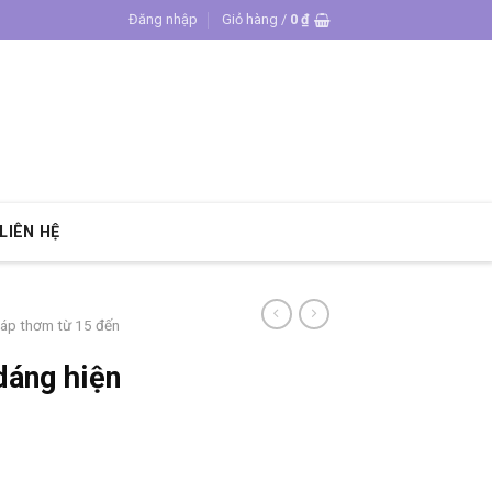
Đăng nhập
Giỏ hàng /
0
₫
LIÊN HỆ
sáp thơm từ 15 đến
dáng hiện