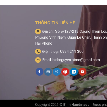
THÔNG TIN LIÊN HỆ
Địa chỉ: Số 8/127/213 đường Thiên Lôi,
Phường Vĩnh Niệm, Quận Lê Chân, Thành p
Hải Phòng
Điện thoại: 0934 211 300
Email: binhnguyen.btmc@gmail.com
Copyright 2026 ©
Bình Handmade
- Được phá