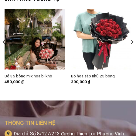
Bó 35 bông mix hoa bi khô
Bó hoa sáp nhũ 25 bông
450,000
₫
390,000
₫
THÔNG TIN LIÊN HỆ
Địa chỉ: Số 8/127/213 đường Thiên Lôi, Phường Vĩnh