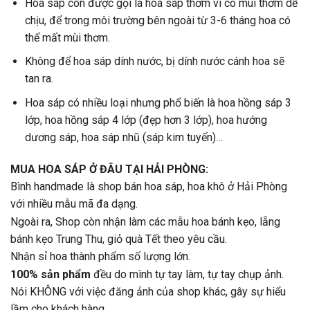
Hoa sáp còn được gọi là hoa sáp thơm vì có mùi thơm dễ
chịu, để trong môi trường bên ngoài từ 3-6 tháng hoa có
thể mất mùi thơm.
Không để hoa sáp dính nước, bị dính nước cánh hoa sẽ
tan ra.
Hoa sáp có nhiều loại nhưng phổ biến là hoa hồng sáp 3
lớp, hoa hồng sáp 4 lớp (đẹp hơn 3 lớp), hoa hướng
dương sáp, hoa sáp nhũ (sáp kim tuyến)…
MUA HOA SÁP Ở ĐÂU TẠI HẢI PHÒNG:
Bình handmade là shop bán hoa sáp, hoa khô ở Hải Phòng
với nhiều mẫu mã đa dạng.
Ngoài ra, Shop còn nhận làm các mẫu hoa bánh kẹo, lẵng
bánh kẹo Trung Thu, giỏ quà Tết theo yêu cầu.
Nhận sỉ hoa thành phẩm số lượng lớn.
100% sản phẩm
đều do mình tự tay làm, tự tay chụp ảnh.
Nói KHÔNG với việc đăng ảnh của shop khác, gây sự hiểu
lầm cho khách hàng.