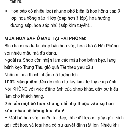
tan ra.
Hoa sáp có nhiều loại nhưng phổ biến là hoa hồng sáp 3
lớp, hoa hồng sáp 4 lớp (đẹp hơn 3 lớp), hoa hướng
dương sáp, hoa sáp nhũ (sáp kim tuyến)…
MUA HOA SÁP Ở ĐÂU TẠI HẢI PHÒNG:
Bình handmade là shop bán hoa sáp, hoa khô ở Hải Phòng
với nhiều mẫu mã đa dạng.
Ngoài ra, Shop còn nhận làm các mẫu hoa bánh kẹo, lẵng
bánh kẹo Trung Thu, giỏ quà Tết theo yêu cầu.
Nhận sỉ hoa thành phẩm số lượng lớn.
100% sản phẩm
đều do mình tự tay làm, tự tay chụp ảnh.
Nói KHÔNG với việc đăng ảnh của shop khác, gây sự hiểu
lầm cho khách hàng.
Giá của một bó hoa không chỉ phụ thuộc vào sự hơn
kém nhau số lượng hoa đâu!
– Một bó hoa sáp muốn to, đẹp, thì chất lượng giấy gói, cách
gói, cốt hoa, và loại hoa có sự quyết định rất lớn. Nhiều khi