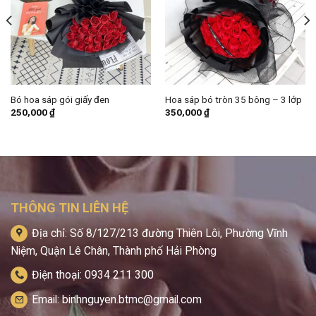
Bó hoa sáp gói giấy đen
Hoa sáp bó tròn 35 bông – 3 lớp
250,000
₫
350,000
₫
THÔNG TIN LIÊN HỆ
Địa chỉ: Số 8/127/213 đường Thiên Lôi, Phường Vĩnh
Niệm, Quận Lê Chân, Thành phố Hải Phòng
Điện thoại: 0934 211 300
Email: binhnguyen.btmc@gmail.com