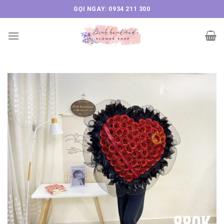
Skip
GỌI NGAY: 0934 211 300
to
content