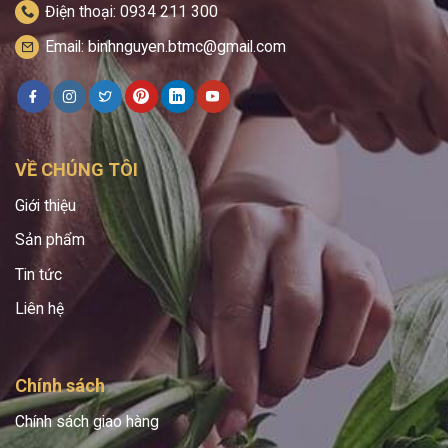
Điện thoại: 0934 211 300
Email: binhnguyen.btmc@gmail.com
VỀ CHÚNG TÔI
Giới thiệu
Sản phẩm
Tin tức
Liên hệ
Chính sách
Chính sách giao hàng