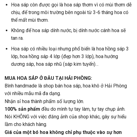
Hoa sáp còn được gọi là hoa sáp thơm vì có mùi thơm dễ
chịu, để trong môi trường bên ngoài từ 3-6 tháng hoa có
thể mất mùi thơm.
Không để hoa sáp dính nước, bị dính nước cánh hoa sẽ
tan ra.
Hoa sáp có nhiều loại nhưng phổ biến là hoa hồng sáp 3
lớp, hoa hồng sáp 4 lớp (đẹp hơn 3 lớp), hoa hướng
dương sáp, hoa sáp nhũ (sáp kim tuyến)…
MUA HOA SÁP Ở ĐÂU TẠI HẢI PHÒNG:
Bình handmade là shop bán hoa sáp, hoa khô ở Hải Phòng
với nhiều mẫu mã đa dạng.
Nhận sỉ hoa thành phẩm số lượng lớn.
100% sản phẩm
đều do mình tự tay làm, tự tay chụp ảnh.
Nói KHÔNG với việc đăng ảnh của shop khác, gây sự hiểu
lầm cho khách hàng.
Giá của một bó hoa không chỉ phụ thuộc vào sự hơn