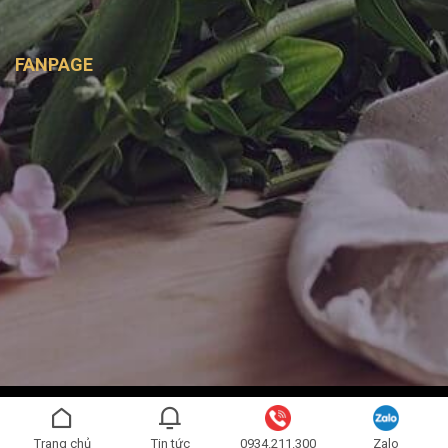
FANPAGE
Copyright 2026 ©
Bình Handmade
- Được phát triển bởi
SAGO
MEDIA
Trang chủ
Tin tức
0934.211.300
Zalo