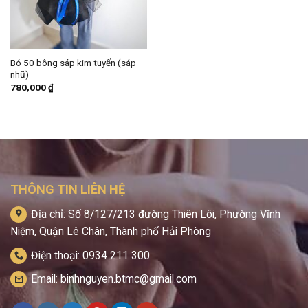
Bó 50 bông sáp kim tuyến (sáp
nhũ)
780,000
₫
THÔNG TIN LIÊN HỆ
Địa chỉ: Số 8/127/213 đường Thiên Lôi, Phường Vĩnh
Niệm, Quận Lê Chân, Thành phố Hải Phòng
Điện thoại: 0934 211 300
Email: binhnguyen.btmc@gmail.com