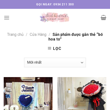
Skip
GỌI NGAY: 0934 211 300
to
content
Trang chủ
/
Cửa Hàng
/
Sản phẩm được gắn thẻ “bó
hoa to”
LỌC