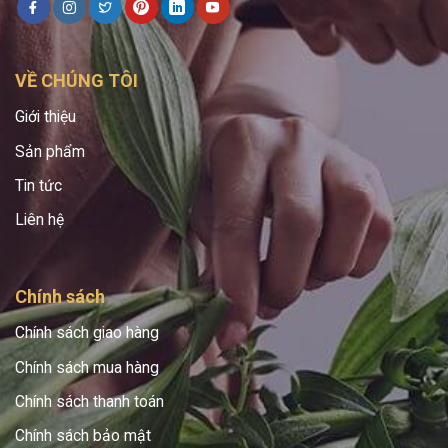
VỀ CHÚNG TÔI
Giới thiệu
Sản phẩm
Tin tức
Liên hệ
Chính sách
Chính sách giao hàng
Chính sách mua hàng
Chính sách thanh toán
Chính sách bảo mật