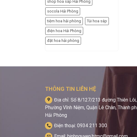
shop hoa sáp Hải Phòng
socola Hải Phòng
tiệm hoa hải phòng
Túi hoa sáp
điện hoa Hải Phòng
đặt hoa hải phòng
THÔNG TIN LIÊN HỆ
Địa chỉ: Số 8/127/213 đường Thiên Lôi,
Phường Vĩnh Niệm, Quận Lê Chân, Thành p
Hải Phòng
Điện thoại: 0934 211 300
Email: binhnguyen.btmc@gmail.com