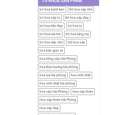
TỪ KHÓA SẢN PHẨM
bó hoa bánh kẹo
Bó hoa sáp nhũ
bó hoa sáp to
Bó hoa sáp đẹp
bó hoa tiền đẹp
bó hoa to
bó hoa trái tim
bó hoa tặng mẹ
bó hoa xếp chữ
Giỏ hoa sáp
hoa bàn giao xe
hoa hồng sáp Hải Phòng
hoa khai trương hải phòng
hoa lụa hải phòng
hoa sinh nhật
hoa sinh nhật hải phòng
hoa sáp Hải Phòng
Hoa sáp thơm
Hoa sáp thơm Hải Phòng
Hoa sáp đẹp