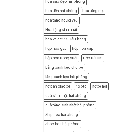
hoa sáp đẹp hải phòng
hoa tiền hải phòng
hoa tặng mẹ
hoa tặng người yêu
Hoa tặng sinh nhật
hoa valentine Hải Phòng
hộp hoa gấu
hộp hoa sáp
hộp hoa trong suốt
Hộp trái tim
Lẵng bánh kẹo cho bé
lẵng bánh kẹo hải phòng
nơ bàn giao xe
nơ oto
nơ xe hơi
quà sinh nhật hải phòng
quà tặng sinh nhật hải phòng
Ship hoa hải phòng
Shop hoa hải phòng