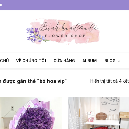
30
 CHỦ
VỀ CHÚNG TÔI
CỬA HÀNG
ALBUM
BLOG
được gắn thẻ “bó hoa vip”
Hiển thị tất cả 4 kế