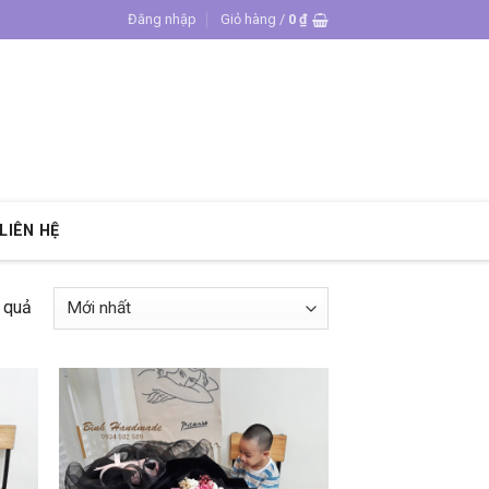
Đăng nhập
Giỏ hàng /
0
₫
LIÊN HỆ
t quả