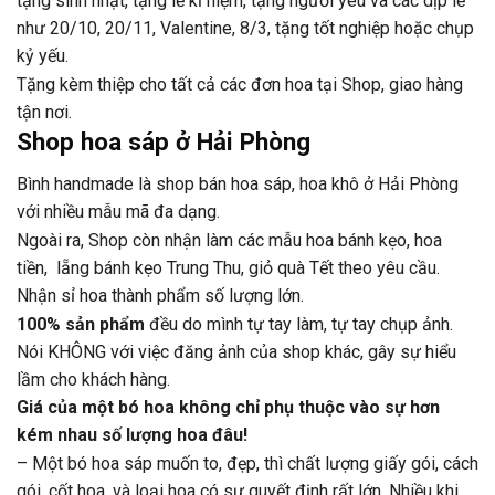
tặng sinh nhật, tặng lễ kỉ niệm, tặng người yêu và các dịp lễ
như 20/10, 20/11, Valentine, 8/3, tặng tốt nghiệp hoặc chụp
kỷ yếu.
Tặng kèm thiệp cho tất cả các đơn hoa tại Shop, giao hàng
tận nơi.
Shop hoa sáp ở Hải Phòng
Bình handmade là shop bán hoa sáp, hoa khô ở Hải Phòng
với nhiều mẫu mã đa dạng.
Ngoài ra, Shop còn nhận làm các mẫu hoa bánh kẹo, hoa
tiền, lẵng bánh kẹo Trung Thu, giỏ quà Tết theo yêu cầu.
Nhận sỉ hoa thành phẩm số lượng lớn.
100% sản phẩm
đều do mình tự tay làm, tự tay chụp ảnh.
Nói KHÔNG với việc đăng ảnh của shop khác, gây sự hiểu
lầm cho khách hàng.
Giá của một bó hoa không chỉ phụ thuộc vào sự hơn
kém nhau số lượng hoa đâu!
– Một bó hoa sáp muốn to, đẹp, thì chất lượng giấy gói, cách
gói, cốt hoa, và loại hoa có sự quyết định rất lớn. Nhiều khi