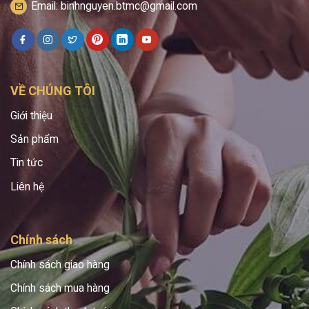
Email: binhnguyen.btmc@gmail.com
VỀ CHÚNG TÔI
Giới thiệu
Sản phẩm
Tin tức
Liên hệ
Chính sách
Chính sách giao hàng
Chính sách mua hàng