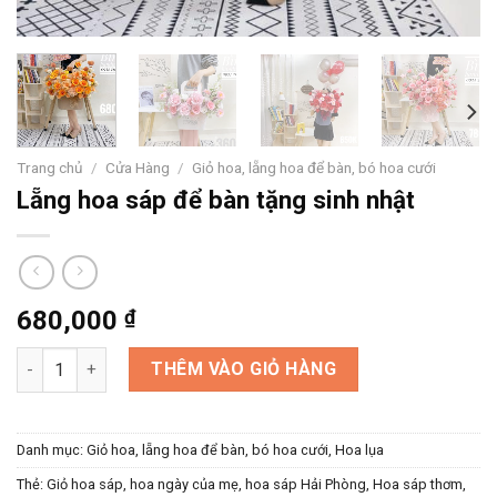
Trang chủ
/
Cửa Hàng
/
Giỏ hoa, lẵng hoa để bàn, bó hoa cưới
Lẵng hoa sáp để bàn tặng sinh nhật
680,000
₫
Lẵng hoa sáp để bàn tặng sinh nhật số lượng
THÊM VÀO GIỎ HÀNG
Danh mục:
Giỏ hoa, lẵng hoa để bàn, bó hoa cưới
,
Hoa lụa
Thẻ:
Giỏ hoa sáp
,
hoa ngày của mẹ
,
hoa sáp Hải Phòng
,
Hoa sáp thơm
,