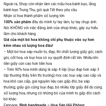
Ngoài ra, Shop còn nhận làm các mẫu hoa bánh kẹo, lẵng
bánh kẹo Trung Thu, giỏ quà Tết theo yêu cầu.
Nhận sỉ hoa thành phẩm số lượng lớn.
100% sản phẩm
đều do mình tự tay làm, tự tay chụp ảnh.
Nói KHÔNG với việc đăng ảnh của shop khác, gây sự hiểu
lầm cho khách hàng.
Giá của một bó hoa không chỉ phụ thuộc vào sự hơn
kém nhau số lượng hoa đâu!
– Một bó hoa sáp muốn to, đẹp, thì chất lượng giấy gói, cách
gói, cốt hoa, và loại hoa có sự quyết định rất lớn. Nhiều khi
tiền giấy còn cao hơn tiền hoa.
– Trên 90% hoa mình dùng là sáp 4 lớp (loại đẹp hơn sáp 3
lớp thường thấy trên thị trường) mix các loại sáp cao cấp và
hoa khô cao cấp, giá nguyên liệu cao gấp đôi, ba sáp
thường; giấy gói cũng loại đẹp, bó nhiều lớp giấy để dù cùng
số lượng hoa, nhưng có những bó của mình to gấp đôi cách
bó khác.
Fanpage:
Bình handmade – Hoa Sáp Hải Phòng