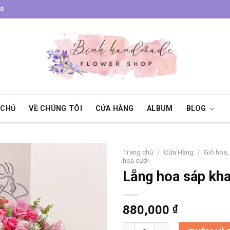
30
 CHỦ
VỀ CHÚNG TÔI
CỬA HÀNG
ALBUM
BLOG
Trang chủ
/
Cửa Hàng
/
Giỏ hoa,
hoa cưới
Lẵng hoa sáp kha
880,000
₫
Lẵng hoa sáp khai trương số 