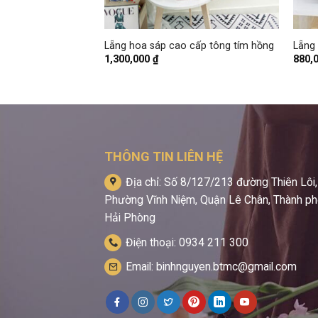
+
+
a size to
Lẵng hoa sáp cao cấp tông tím hồng
Lẵng
1,300,000
₫
880,
THÔNG TIN LIÊN HỆ
Địa chỉ: Số 8/127/213 đường Thiên Lôi,
Phường Vĩnh Niệm, Quận Lê Chân, Thành p
Hải Phòng
Điện thoại: 0934 211 300
Email: binhnguyen.btmc@gmail.com