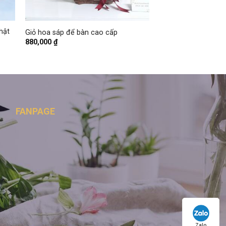
+
hật
Giỏ hoa sáp để bàn cao cấp
880,000
₫
FANPAGE
Zalo