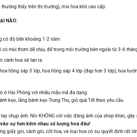
 thường thấy trên thị trường), mix hoa khô cao cấp.
ẠI NÀO:
.
g có độ bền khoảng 1-2 năm.
 có mùi thơm dễ chịu, để trong môi trường bên ngoài từ 3-6 thán
 cánh hoa sẽ tan ra.
 hoa hồng sáp 3 lớp, hoa hồng sáp 4 lớp (đẹp hơn 3 lớp), hoa hư
hô ở Hải Phòng với nhiều mẫu mã đa dạng.
nh kẹo, lẵng bánh kẹo Trung Thu, giỏ quà Tết theo yêu cầu.
ự tay chụp ảnh. Nói KHÔNG với việc đăng ảnh của shop khác, gây 
 vào sự hơn kém nhau số lượng hoa đâu!
g giấy gói, cách gói, cốt hoa, và loại hoa có sự quyết định rất lớn