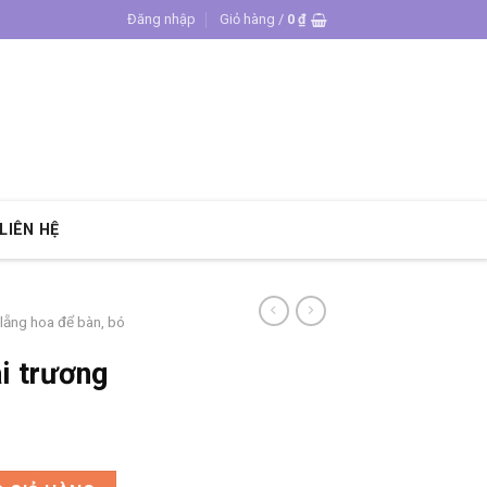
Đăng nhập
Giỏ hàng /
0
₫
LIÊN HỆ
 lẵng hoa để bàn, bó
i trương
lượng