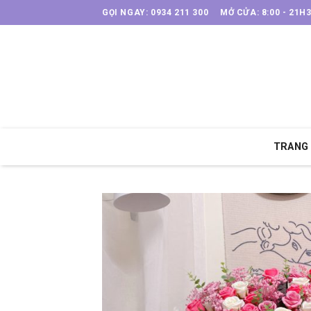
Skip
GỌI NGAY: 0934 211 300
MỞ CỬA: 8:00 - 21H
to
content
TRANG