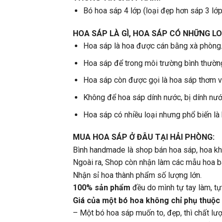
Bó hoa sáp 4 lớp (loại đẹp hơn sáp 3 lớp
HOA SÁP LÀ GÌ, HOA SÁP CÓ NHỮNG LO
Hoa sáp là hoa được cán bằng xà phòng
Hoa sáp để trong môi trường bình thườn
Hoa sáp còn được gọi là hoa sáp thơm vì
Không để hoa sáp dính nước, bị dính nước
Hoa sáp có nhiều loại nhưng phổ biến là
MUA HOA SÁP Ở ĐÂU TẠI HẢI PHÒNG:
Bình handmade là shop bán hoa sáp, hoa k
Ngoài ra, Shop còn nhận làm các mẫu hoa bá
Nhận sỉ hoa thành phẩm số lượng lớn.
100% sản phẩm
đều do mình tự tay làm, t
Giá của một bó hoa không chỉ phụ thuộc
– Một bó hoa sáp muốn to, đẹp, thì chất lượn