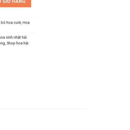
 GIỎ HÀNG
, bó hoa cưới
,
Hoa
hoa sinh nhật hải
òng
,
Shop hoa hải