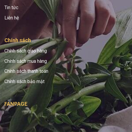
Tin tức
Liên hệ
Chính sách
Chính sách giao hàng
Chính sách mua hàng
Chính sách thanh toán
Chính sách bảo mật
FANPAGE