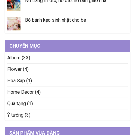
Nơ trang trí oto, nơ oto, nơ bàn giao nhà
Bó bánh kẹo sinh nhật cho bé
CHUYÊN MỤC
Album
(33)
Flower
(4)
Hoa Sáp
(1)
Home Decor
(4)
Quà tặng
(1)
Ý tưởng
(3)
SẢN PHẨM VỪA ĐĂNG