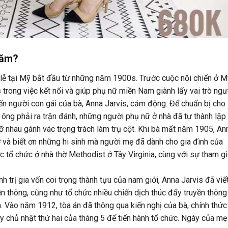
năm?
lễ tại Mỹ bắt đầu từ những năm 1900s. Trước cuộc nội chiến ở M
rong việc kết nối và giúp phụ nữ miền Nam giành lấy vai trò ngư
iến người con gái của bà, Anna Jarvis, cảm động. Để chuẩn bị cho
 ông phải ra trận đánh, những người phụ nữ ở nhà đã tự thành lập
 đỡ nhau gánh vác trọng trách làm trụ cột. Khi bà mất năm 1905, An
ớ và biết ơn những hi sinh mà người mẹ đã dành cho gia đình của
tổ chức ở nhà thờ Methodist ở Tây Virginia, cùng với sự tham gi
h trị gia vốn coi trọng thành tựu của nam giới, Anna Jarvis đã viế
n thông, cũng như tổ chức nhiều chiến dịch thúc đẩy truyền thông
. Vào năm 1912, tòa án đã thông qua kiến nghị của bà, chính thức
 chủ nhật thứ hai của tháng 5 để tiến hành tổ chức. Ngày của mẹ