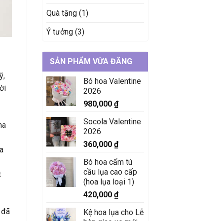
Quà tặng
(1)
Ý tưởng
(3)
SẢN PHẨM VỪA ĐĂNG
ỹ,
Bó hoa Valentine
ời
2026
980,000
₫
Socola Valentine
na
2026
360,000
₫
a
Bó hoa cẩm tú
cầu lụa cao cấp
t
(hoa lụa loại 1)
420,000
₫
 đã
Kệ hoa lụa cho Lễ