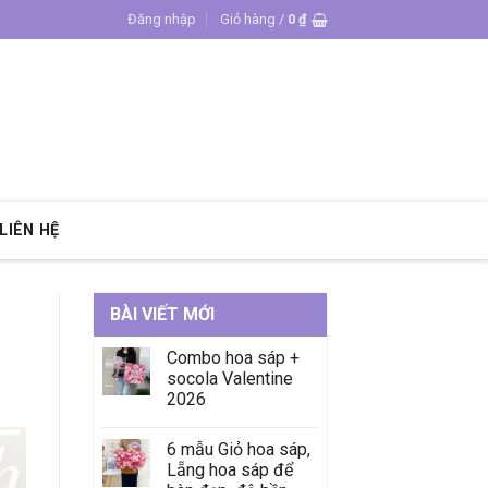
Đăng nhập
Giỏ hàng /
0
₫
LIÊN HỆ
BÀI VIẾT MỚI
Combo hoa sáp +
socola Valentine
2026
6 mẫu Giỏ hoa sáp,
Lẵng hoa sáp để