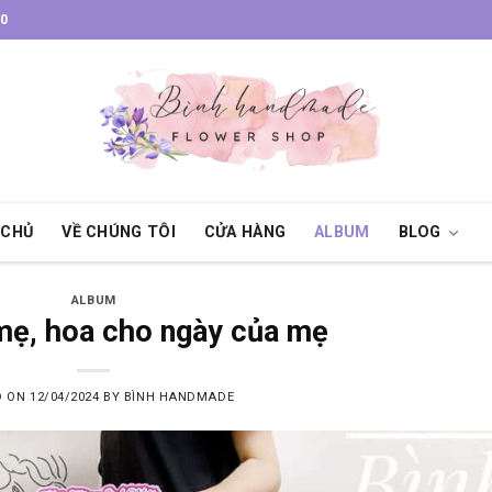
30
 CHỦ
VỀ CHÚNG TÔI
CỬA HÀNG
ALBUM
BLOG
ALBUM
mẹ, hoa cho ngày của mẹ
D ON
12/04/2024
BY
BÌNH HANDMADE