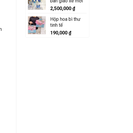
bàn giao xe mới
2,500,000
₫
Hộp hoa bì thư
tinh tế
h
190,000
₫