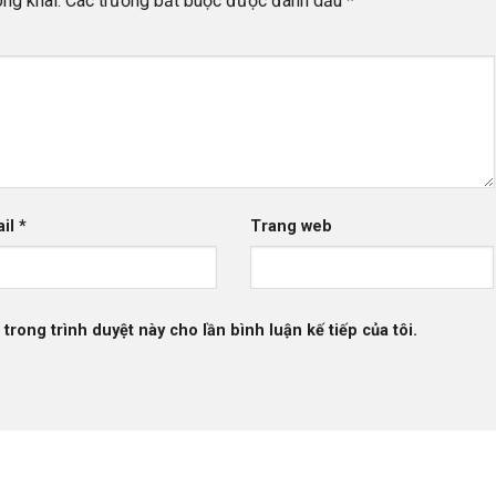
ng khai.
Các trường bắt buộc được đánh dấu
*
ail
*
Trang web
 trong trình duyệt này cho lần bình luận kế tiếp của tôi.