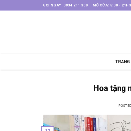
Skip
GỌI NGAY: 0934 211 300
MỞ CỬA: 8:00 - 21H
to
content
TRANG
Hoa tặng 
POSTE
12