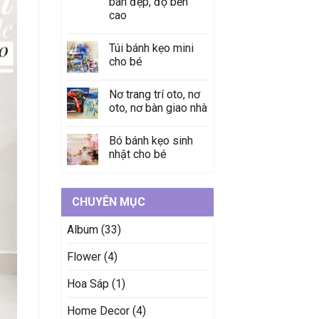
bàn đẹp, độ bền
cao
Túi bánh kẹo mini
cho bé
Nơ trang trí oto, nơ
oto, nơ bàn giao nhà
Bó bánh kẹo sinh
nhật cho bé
CHUYÊN MỤC
Album
(33)
Flower
(4)
Hoa Sáp
(1)
Home Decor
(4)