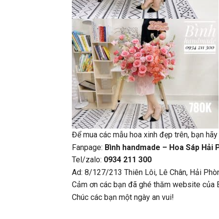
Để mua các mẫu hoa xinh đẹp trên, bạn hãy 
Fanpage:
Bình handmade – Hoa Sáp Hải 
Tel/zalo:
0934 211 300
Ad: 8/127/213 Thiên Lôi, Lê Chân, Hải Phò
Cảm ơn các bạn đã ghé thăm website của 
Chúc các bạn một ngày an vui!