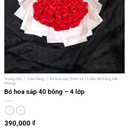
Trang chủ
/
Cửa Hàng
/
Bó hoa sáp thơm từ 15 đến 48 bông Hải
Phòng
Bó hoa sáp 40 bông – 4 lớp
390,000
₫