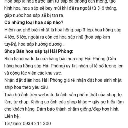
Hoa sáp là hoa được làm từ sáp xà phòng cán mỏng, tạo
hình hoa, hoa sáp sẽ bay mùi khi để ra ngoài từ 3-6 tháng,
gặp nước hoa sáp sẽ bị tan ra.
Có những loại hoa sáp nào?
Hiện nay, phổ biến nhất là hoa hồng sáp 3 lớp, hoa hồng sáp
4 lớp, 5 lớp, ngoài ra còn có hoa sáp nhũ (hoa sáp kim
tuyến), hoa sáp hướng dương….
Shop Bán hoa sáp tại Hải Phòng:
Bình handmade là cửa hàng bán hoa sáp Hải Phòng (Cửa
hàng hoa hồng sáp Hải Phòng) uy tín, nhận sỉ lẻ số lượng lớn
và cộng tác viên các khu vực.
Nhận đặt điện hoa Hải Phòng giá rẻ, nhận đặt hoa sinh nhật,
ship hoa theo yêu cầu.
Toàn bộ ảnh trên website là ảnh sản phẩm thật của shop tự
làm, tự chụp. Không up ảnh của shop khác – gây sự hiểu lầm
cho khách hàng. Đảm bảo thành phẩm giống/đẹp hơn hình.
Liên hệ:
Tel/zalo: 0934 211 300