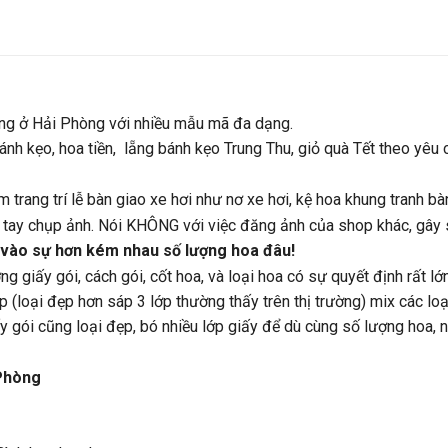
ng ở Hải Phòng với nhiều mẫu mã đa dạng.
nh kẹo, hoa tiền, lẵng bánh kẹo Trung Thu, giỏ quà Tết theo yêu 
rang trí lễ bàn giao xe hơi như nơ xe hơi, kệ hoa khung tranh bà
ự tay chụp ảnh. Nói KHÔNG với việc đăng ảnh của shop khác, gây 
 vào sự hơn kém nhau số lượng hoa đâu!
g giấy gói, cách gói, cốt hoa, và loại hoa có sự quyết định rất lớn
p (loại đẹp hơn sáp 3 lớp thường thấy trên thị trường) mix các lo
ấy gói cũng loại đẹp, bó nhiều lớp giấy để dù cùng số lượng hoa,
Phòng