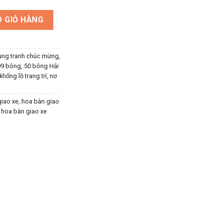
í lễ bàn giao xe số lượng
 GIỎ HÀNG
hung tranh chúc mừng,
9 bông, 50 bông Hải
khổng lồ trang trí, nơ
giao xe
,
hoa bàn giao
 hoa bàn giao xe