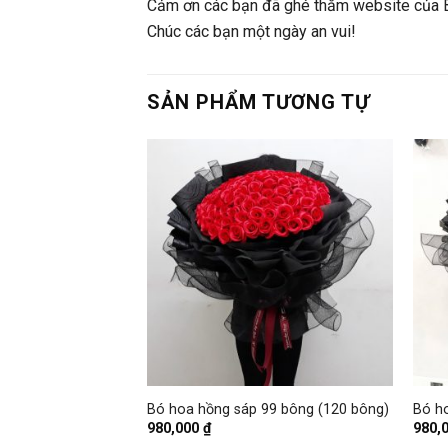
Cảm ơn các bạn đã ghé thăm website của 
Chúc các bạn một ngày an vui!
SẢN PHẨM TƯƠNG TỰ
+
+
 tròn thấp
Bó hoa hồng sáp 99 bông (120 bông)
Bó ho
980,000
₫
980,