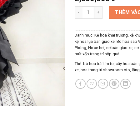
Bó hoa trái tim cỡ lỡn trang tr
THÊM VÀO
Danh mục:
Kệ hoa khai trương, kệ k
kệ hoa lụa bàn giao xe
,
Bó hoa sáp 9
Phòng
,
Nơ xe hơi, nơ bàn giao xe, nơ 
mút xốp trang trí hộp quà
Thẻ:
bó hoa trái tim to
,
cây hoa bàn 
xe
,
hoa trang trí showroom oto
,
lẵng