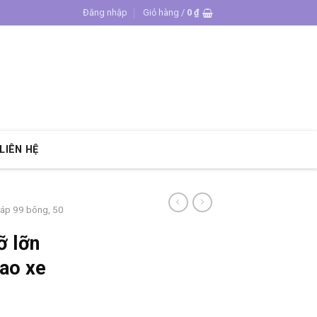
Đăng nhập
Giỏ hàng /
0
₫
LIÊN HỆ
sáp 99 bông, 50
ỡ lỡn
iao xe