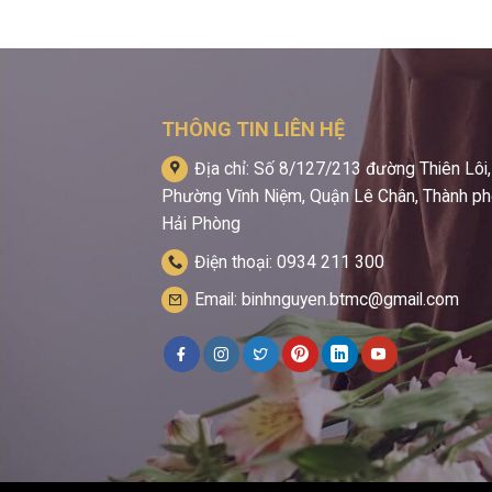
THÔNG TIN LIÊN HỆ
Địa chỉ: Số 8/127/213 đường Thiên Lôi,
Phường Vĩnh Niệm, Quận Lê Chân, Thành p
Hải Phòng
Điện thoại: 0934 211 300
Email: binhnguyen.btmc@gmail.com