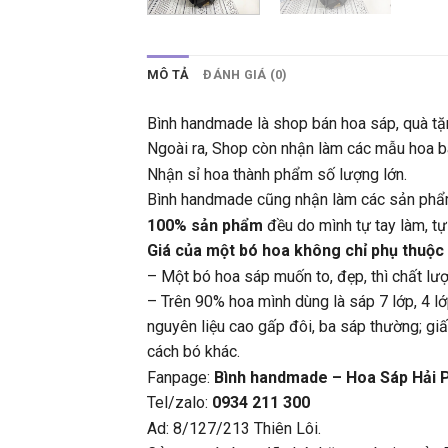
MÔ TẢ
ĐÁNH GIÁ (0)
Bình handmade là shop bán hoa sáp, quà tặ
Ngoài ra, Shop còn nhận làm các mẫu hoa bá
Nhận sỉ hoa thành phẩm số lượng lớn.
Bình handmade cũng nhận làm các sản phẩm t
100% sản phẩm
đều do mình tự tay làm, t
Giá của một bó hoa không chỉ phụ thuộc
– Một bó hoa sáp muốn to, đẹp, thì chất lượn
– Trên 90% hoa mình dùng là sáp 7 lớp, 4 lớ
nguyên liệu cao gấp đôi, ba sáp thường; gi
cách bó khác.
Fanpage:
Bình handmade – Hoa Sáp Hải 
Tel/zalo:
0934 211 300
Ad: 8/127/213 Thiên Lôi.