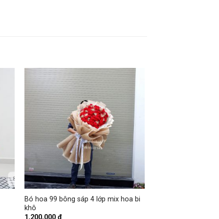
+
Bó hoa 99 bông sáp 4 lớp mix hoa bi
khô
1,200,000
₫