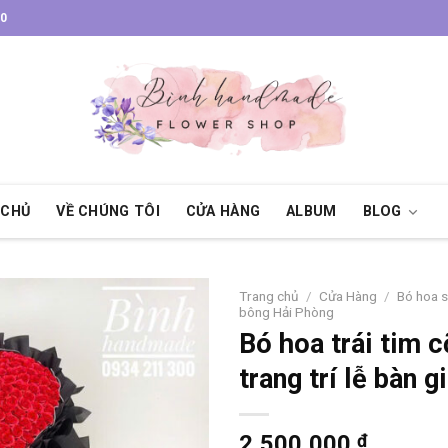
30
 CHỦ
VỀ CHÚNG TÔI
CỬA HÀNG
ALBUM
BLOG
Trang chủ
/
Cửa Hàng
/
Bó hoa 
bông Hải Phòng
Bó hoa trái tim c
trang trí lễ bàn g
2,500,000
₫