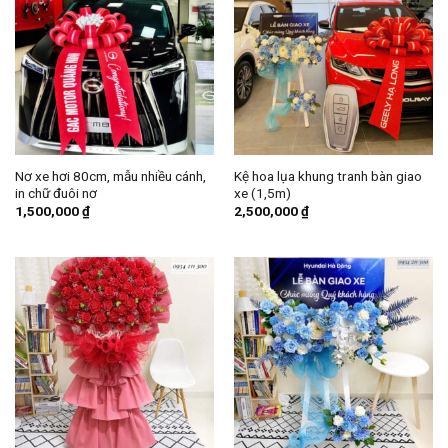
Nơ xe hơi 80cm, mẫu nhiều cánh,
Kệ hoa lụa khung tranh bàn giao
in chữ đuôi nơ
xe (1,5m)
1,500,000
₫
2,500,000
₫