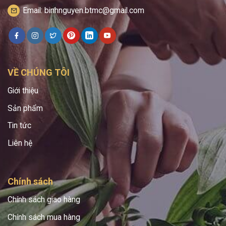
Email: binhnguyen.btmc@gmail.com
VỀ CHÚNG TÔI
Giới thiệu
Sản phẩm
Tin tức
Liên hệ
Chính sách
Chính sách giao hàng
Chính sách mua hàng