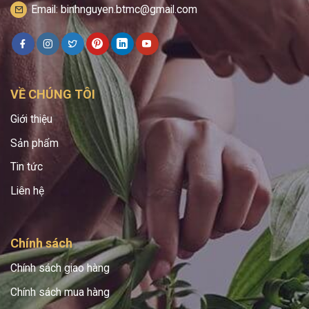
Email: binhnguyen.btmc@gmail.com
VỀ CHÚNG TÔI
Giới thiệu
Sản phẩm
Tin tức
Liên hệ
Chính sách
Chính sách giao hàng
Chính sách mua hàng