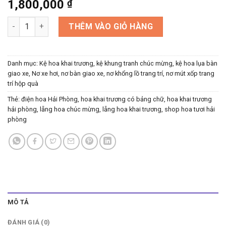
1,800,000
₫
Lẵng hoa khai trương tông cam - Có bảng chữ - Hoa tươi số lư
THÊM VÀO GIỎ HÀNG
Danh mục:
Kệ hoa khai trương, kệ khung tranh chúc mừng, kệ hoa lụa bàn
giao xe
,
Nơ xe hơi, nơ bàn giao xe, nơ khổng lồ trang trí, nơ mút xốp trang
trí hộp quà
Thẻ:
điện hoa Hải Phòng
,
hoa khai trương có bảng chữ
,
hoa khai trương
hải phòng
,
lẵng hoa chúc mừng
,
lẵng hoa khai trương
,
shop hoa tươi hải
phòng
MÔ TẢ
ĐÁNH GIÁ (0)