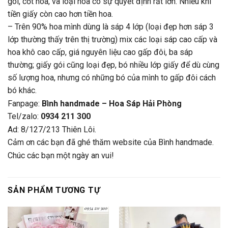
gói, cốt hoa, và loại hoa có sự quyết định rất lớn. Nhiều khi
tiền giấy còn cao hơn tiền hoa.
– Trên 90% hoa mình dùng là sáp 4 lớp (loại đẹp hơn sáp 3
lớp thường thấy trên thị trường) mix các loại sáp cao cấp và
hoa khô cao cấp, giá nguyên liệu cao gấp đôi, ba sáp
thường; giấy gói cũng loại đẹp, bó nhiều lớp giấy để dù cùng
số lượng hoa, nhưng có những bó của mình to gấp đôi cách
bó khác.
Fanpage:
Bình handmade – Hoa Sáp Hải Phòng
Tel/zalo:
0934 211 300
Ad: 8/127/213 Thiên Lôi.
Cảm ơn các bạn đã ghé thăm website của Bình handmade.
Chúc các bạn một ngày an vui!
SẢN PHẨM TƯƠNG TỰ