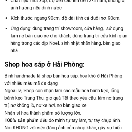
Chất liệu: mút xốp, độ bền cao lên đến 2-3 năm, không bị
ảnh hưởng nếu dính nước.
Kích thước: ngang 90cm, độ dài tính cả đuôi nơ: 90cm.
Ứng dụng: dùng trang trí showroom, cửa hàng, sử dụng
làm nơ bàn giao xe cho khách, dùng trang trí cửa kính gian
hàng trong các dịp Noel, sinh nhật nhãn hàng, bàn giao
nhà….
Shop hoa sáp ở Hải Phòng:
Bình handmade là shop bán hoa sáp, hoa khô ở Hải Phòng
với nhiều mẫu mã đa dạng.
Ngoài ra, Shop còn nhận làm các mẫu hoa bánh kẹo, lẵng
bánh kẹo Trung Thu, giỏ quà Tết theo yêu cầu, làm nơ trang
trí, nơ khổng lồ, nơ xe hơi, nơ bàn giao xe.
Nhận sỉ hoa thành phẩm số lượng lớn.
100% sản phẩm
đều do mình tự tay làm, tự tay chụp ảnh.
Nói KHÔNG với việc đăng ảnh của shop khác, gây sự hiểu