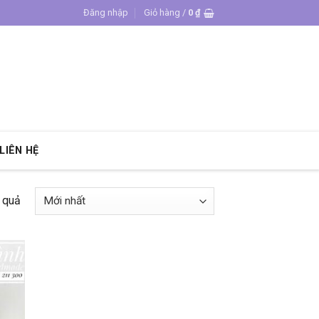
Đăng nhập
Giỏ hàng /
0
₫
LIÊN HỆ
t quả