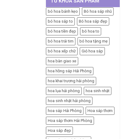
TỪ KHÓA SẢN PHẨM
bó hoa bánh kẹo
Bó hoa sáp nhũ
bó hoa sáp to
Bó hoa sáp đẹp
bó hoa tiền đẹp
bó hoa to
bó hoa trái tim
bó hoa tặng mẹ
bó hoa xếp chữ
Giỏ hoa sáp
hoa bàn giao xe
hoa hồng sáp Hải Phòng
hoa khai trương hải phòng
hoa lụa hải phòng
hoa sinh nhật
hoa sinh nhật hải phòng
hoa sáp Hải Phòng
Hoa sáp thơm
Hoa sáp thơm Hải Phòng
Hoa sáp đẹp