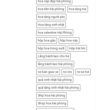
hoa sáp đẹp hải phòng
hoa tiền hải phòng
hoa tặng mẹ
hoa tặng người yêu
Hoa tặng sinh nhật
hoa valentine Hải Phòng
hộp hoa gấu
hộp hoa sáp
hộp hoa trong suốt
Hộp trái tim
Lẵng bánh kẹo cho bé
lẵng bánh kẹo hải phòng
nơ bàn giao xe
nơ oto
nơ xe hơi
quà sinh nhật hải phòng
quà tặng sinh nhật hải phòng
Ship hoa hải phòng
Shop hoa hải phòng