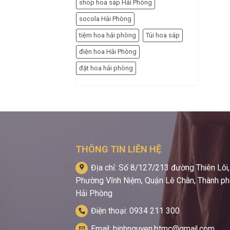
shop hoa sáp Hải Phòng
socola Hải Phòng
tiệm hoa hải phòng
Túi hoa sáp
điện hoa Hải Phòng
đặt hoa hải phòng
THÔNG TIN LIÊN HỆ
Địa chỉ: Số 8/127/213 đường Thiên Lôi,
Phường Vĩnh Niệm, Quận Lê Chân, Thành p
Hải Phòng
Điện thoại: 0934 211 300
Email: binhnguyen.btmc@gmail.com