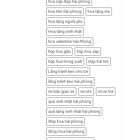
hoa sáp đẹp hải phòng
hoa tiền hải phòng
hoa tặng mẹ
hoa tặng người yêu
Hoa tặng sinh nhật
hoa valentine Hải Phòng
hộp hoa gấu
hộp hoa sáp
hộp hoa trong suốt
Hộp trái tim
Lẵng bánh kẹo cho bé
lẵng bánh kẹo hải phòng
nơ bàn giao xe
nơ oto
nơ xe hơi
quà sinh nhật hải phòng
quà tặng sinh nhật hải phòng
Ship hoa hải phòng
Shop hoa hải phòng