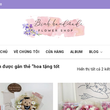
30
 CHỦ
VỀ CHÚNG TÔI
CỬA HÀNG
ALBUM
BLOG
được gắn thẻ “hoa tặng tốt
Hiển thị tất cả 2 kế