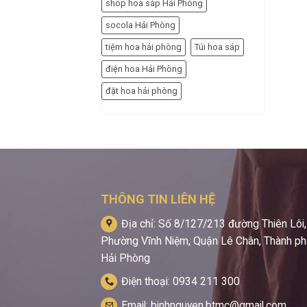
shop hoa sáp Hải Phòng
socola Hải Phòng
tiệm hoa hải phòng
Túi hoa sáp
điện hoa Hải Phòng
đặt hoa hải phòng
THÔNG TIN LIÊN HỆ
Địa chỉ: Số 8/127/213 đường Thiên Lôi,
Phường Vĩnh Niệm, Quận Lê Chân, Thành p
Hải Phòng
Điện thoại: 0934 211 300
Email: binhnguyen.btmc@gmail.com