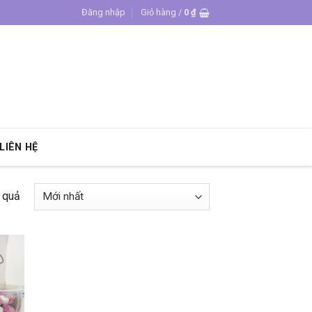
Đăng nhập
Giỏ hàng /
0
₫
LIÊN HỆ
t quả