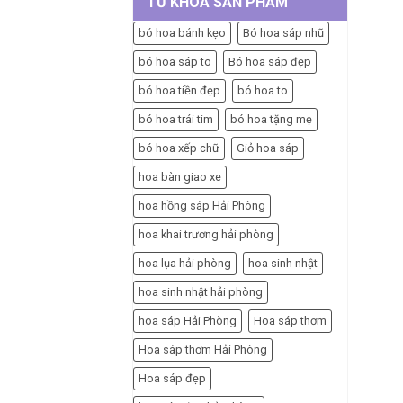
TỪ KHÓA SẢN PHẨM
bó hoa bánh kẹo
Bó hoa sáp nhũ
bó hoa sáp to
Bó hoa sáp đẹp
bó hoa tiền đẹp
bó hoa to
bó hoa trái tim
bó hoa tặng mẹ
bó hoa xếp chữ
Giỏ hoa sáp
hoa bàn giao xe
hoa hồng sáp Hải Phòng
hoa khai trương hải phòng
hoa lụa hải phòng
hoa sinh nhật
hoa sinh nhật hải phòng
hoa sáp Hải Phòng
Hoa sáp thơm
Hoa sáp thơm Hải Phòng
Hoa sáp đẹp