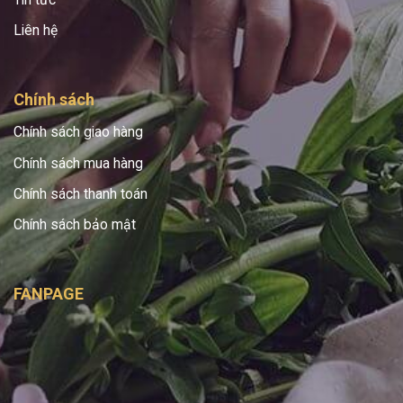
Liên hệ
Chính sách
Chính sách giao hàng
Chính sách mua hàng
Chính sách thanh toán
Chính sách bảo mật
FANPAGE