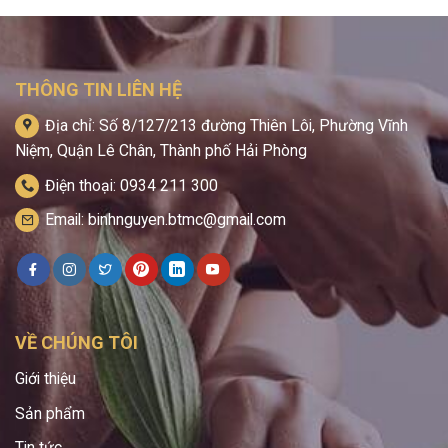
THÔNG TIN LIÊN HỆ
Địa chỉ: Số 8/127/213 đường Thiên Lôi, Phường Vĩnh
Niệm, Quận Lê Chân, Thành phố Hải Phòng
Điện thoại: 0934 211 300
Email: binhnguyen.btmc@gmail.com
VỀ CHÚNG TÔI
Giới thiệu
Sản phẩm
Tin tức