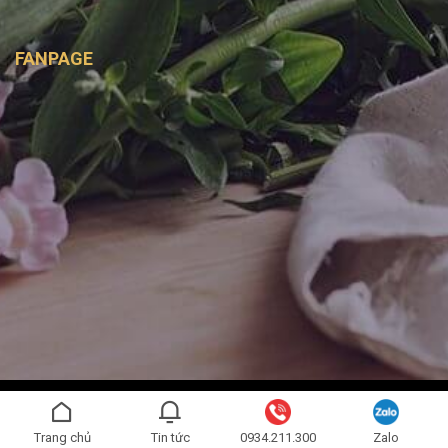
FANPAGE
Copyright 2026 ©
Bình Handmade
- Được phát triển bởi
SAGO
MEDIA
Trang chủ
Tin tức
0934.211.300
Zalo