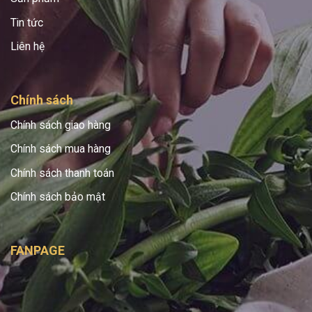
Tin tức
Liên hệ
Chính sách
Chính sách giao hàng
Chính sách mua hàng
Chính sách thanh toán
Chính sách bảo mật
FANPAGE