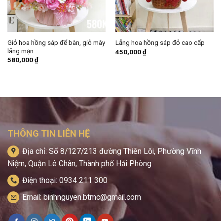
Giỏ hoa hồng sáp để bàn, giỏ mây
Lẵng hoa hồng sáp đỏ cao cấp
lãng mạn
450,000
₫
580,000
₫
THÔNG TIN LIÊN HỆ
Địa chỉ: Số 8/127/213 đường Thiên Lôi, Phường Vĩnh
Niệm, Quận Lê Chân, Thành phố Hải Phòng
Điện thoại: 0934 211 300
Email: binhnguyen.btmc@gmail.com