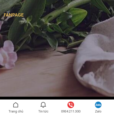
FANPAGE
Copyright 2026 ©
Bình Handmade
- Được phát triển bởi
SAGO
MEDIA
Trang chủ
Tin tức
0934.211.300
Zalo