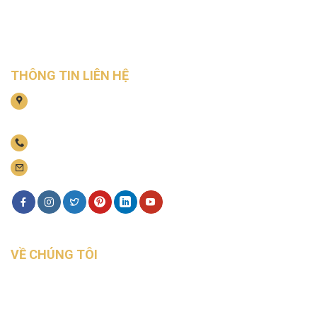
THÔNG TIN LIÊN HỆ
Địa chỉ: Số 8/127/213 đường Thiên Lôi, Phường Vĩnh
Niệm, Quận Lê Chân, Thành phố Hải Phòng
Điện thoại: 0934 211 300
Email: binhnguyen.btmc@gmail.com
VỀ CHÚNG TÔI
Giới thiệu
Sản phẩm