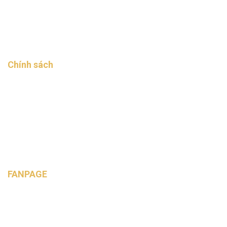
Tin tức
Liên hệ
Chính sách
Chính sách giao hàng
Chính sách mua hàng
Chính sách thanh toán
Chính sách bảo mật
FANPAGE